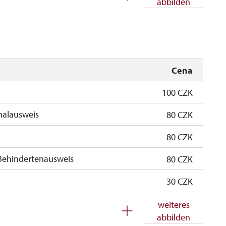
abbilden
geschlossen
Cena
100 CZK
nalausweis
80 CZK
80 CZK
Behindertenausweis
80 CZK
30 CZK
kostenlos
weiteres
abbilden
kostenlos