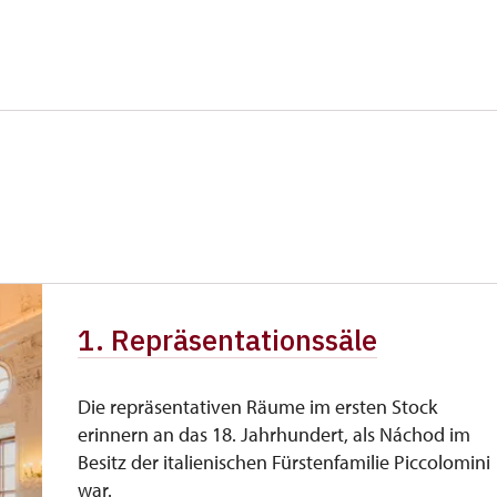
 Schülern
kostenlos
ersonen
kostenlos
wird nicht angeboten
kostenlos
e
kostenlos
kostenlos
1. Repräsentationssäle
kostenlos
Die repräsentativen Räume im ersten Stock
erinnern an das 18. Jahrhundert, als Náchod im
Besitz der italienischen Fürstenfamilie Piccolomini
war.