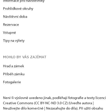
Informace pro návštěvníky
Prohlídkové okruhy
Návštěvní doba
Rezervace
Vstupné
Tipy na výlety
MOHLO BY VÁS ZAJÍMAT
Hrad a zámek
Příběh zámku
Fotogalerie
Není-li výslovně uvedeno jinak, podléhají fotografie a texty
licenci
Creative Commons
(CC BY-NC-ND 3.0 CZ) (Uveďte autora |
Neužívejte dílo komerčně | Nezasahujte do díla). Při užití obsahu