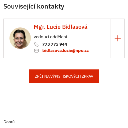
Související kontakty
Mgr. Lucie Bidlasová
vedoucí oddělení
773 775 944
bidlasova.lucie@npu.cz
ÚPS na Sychrově
Zámecký park 1/, Slatiňany
ZPĚT NA VÝPIS TISKOVÝCH ZPRÁV
Domů