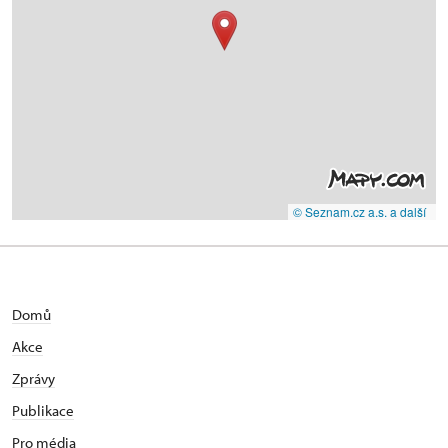
© Seznam.cz a.s. a další
Domů
Akce
Zprávy
Publikace
Pro média