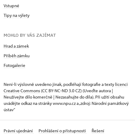
Vstupné
Tipy na výlety
MOHLO BY VÁS ZAJÍMAT
Hrad a zámek
Příběh zámku
Fotogalerie
Není-li výslovně uvedeno jinak, podléhají fotografie a texty
licenci
Creative Commons
(CC BY-NC-ND 3.0 CZ) (Uveďte autora |
Neužívejte dílo komerčně | Nezasahujte do díla). Při užití obsahu
uvádějte odkaz na stránky www.npu.cz a „zdroj: Národní památkový
ústav“
Právní ujednání
Prohlášení o přístupnosti
Řešení