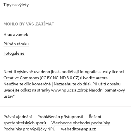
Tipy na výlety
MOHLO BY VÁS ZAJÍMAT
Hrad a zámek
Příběh zámku
Fotogalerie
Není-li výslovně uvedeno jinak, podléhají fotografie a texty
licenci
Creative Commons
(CC BY-NC-ND 3.0 CZ) (Uveďte autora |
Neužívejte dílo komerčně | Nezasahujte do díla). Při užití obsahu
uvádějte odkaz na stránky www.npu.cz a „zdroj: Národní památkový
ústav“
Právní ujednání
Prohlášení o přístupnosti
Řešení
spotřebitelských sporů
Všeobecné obchodní podmínky
Podmínky pro výpůjčky NPÚ
webeditor@npu.cz