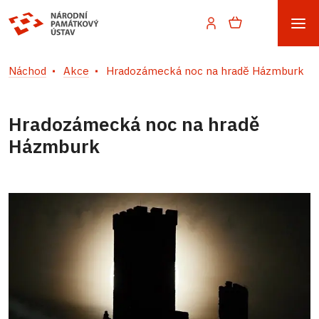
Náchod
Akce
Hradozámecká noc na hradě Házmburk
Hradozámecká noc na hradě
Házmburk