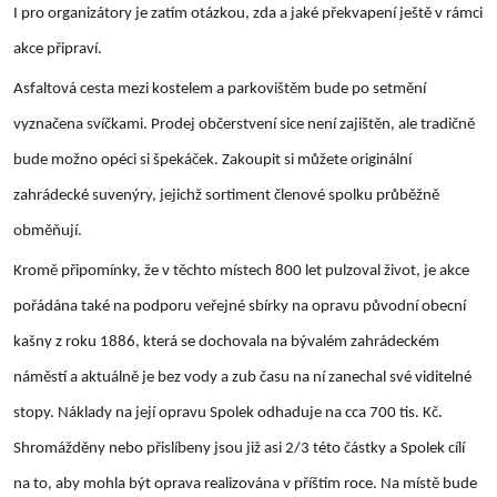
I pro organizátory je zatím otázkou, zda a jaké překvapení ještě v rámci
akce připraví.
Asfaltová cesta mezi kostelem a parkovištěm bude po setmění
vyznačena svíčkami. Prodej občerstvení sice není zajištěn, ale tradičně
bude možno opéci si špekáček. Zakoupit si můžete originální
zahrádecké suvenýry, jejichž sortiment členové spolku průběžně
obměňují.
Kromě připomínky, že v těchto místech 800 let pulzoval život, je akce
pořádána také na podporu veřejné sbírky na opravu původní obecní
kašny z roku 1886, která se dochovala na bývalém zahrádeckém
náměstí a aktuálně je bez vody a zub času na ní zanechal své viditelné
stopy. Náklady na její opravu Spolek odhaduje na cca 700 tis. Kč.
Shromážděny nebo přislíbeny jsou již asi 2/3 této částky a Spolek cílí
na to, aby mohla být oprava realizována v příštím roce. Na místě bude