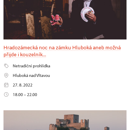
Hradozámecká noc na zámku Hluboká aneb možná
přijde i kouzelník...
Netradiční prohlídka
Hluboká nad Vltavou
27. 8. 2022
18.00 – 22.00