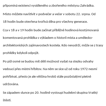
připomíná existenci vysídleného a zbořeného městysu Zahrádka.
Místo můžete navštívit v podvečer a večer v sobotu 22. srpna. Od
18 hodin bude otevřena tvořivá dílna pro všechny generace.
Cca v 18 a v 19 hodin bude začínat přibližně hodinová kostýmovaná
komentovaná prohlídka s výkladem o historii místa a umělecko-
architektonických zajímavostech kostela. Kdo nevydrží, může se z trasy
prohlídky kdykoli odpojit.
Po půl osmé se budou mít děti možnost vydat na stezku odvahy
vedoucí přes místní hřbitov. Na něm se sice už od roku 1972 nesmí
pohřbívat, přesto je ale většina hrobů stále pozůstalými pietně
udržována.
Se západem slunce po 20. hodině vystoupí hudební skupina Vratký
štěstí.