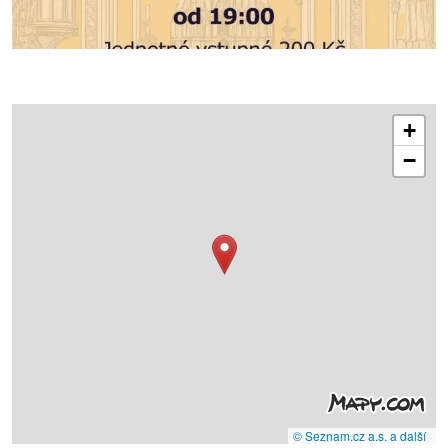
+
−
© Seznam.cz a.s. a další