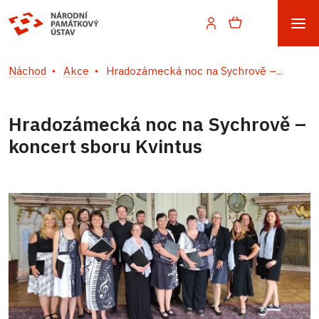
Náchod
Akce
Hradozámecká noc na Sychrově –...
Hradozámecká noc na Sychrově –
koncert sboru Kvintus