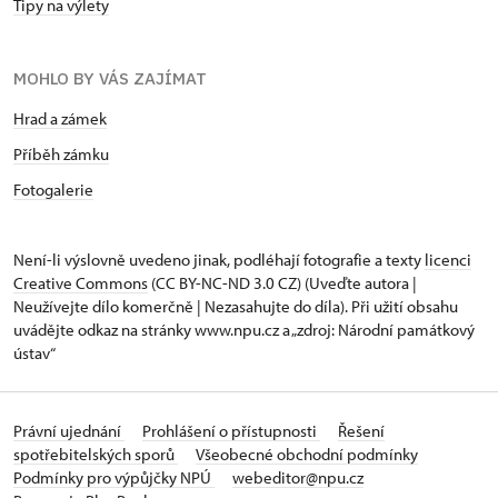
Tipy na výlety
MOHLO BY VÁS ZAJÍMAT
Hrad a zámek
Příběh zámku
Fotogalerie
Není-li výslovně uvedeno jinak, podléhají fotografie a texty
licenci
Creative Commons
(CC BY-NC-ND 3.0 CZ) (Uveďte autora |
Neužívejte dílo komerčně | Nezasahujte do díla). Při užití obsahu
uvádějte odkaz na stránky www.npu.cz a „zdroj: Národní památkový
ústav“
Právní ujednání
Prohlášení o přístupnosti
Řešení
spotřebitelských sporů
Všeobecné obchodní podmínky
Podmínky pro výpůjčky NPÚ
webeditor@npu.cz