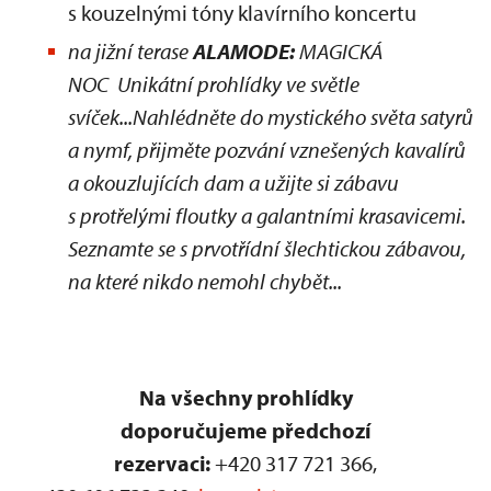
s kouzelnými tóny klavírního koncertu
na jižní terase
ALAMODE:
MAGICKÁ
NOC Unikátní prohlídky ve světle
svíček...Nahlédněte do mystického světa satyrů
a nymf, přijměte pozvání vznešených kavalírů
a okouzlujících dam a užijte si zábavu
s protřelými floutky a galantními krasavicemi.
Seznamte se s prvotřídní šlechtickou zábavou,
na které nikdo nemohl chybět...
Na všechny prohlídky
doporučujeme předchozí
rezervaci:
+420 317 721 366,