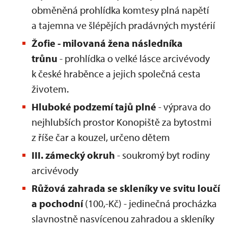
obměněná prohlídka komtesy plná napětí
a tajemna ve šlépějích pradávných mystérií
Žofie - milovaná žena následníka
trůnu
- prohlídka o velké lásce arcivévody
k české hraběnce a jejich společná cesta
životem.
Hluboké podzemí tajů plné
- výprava do
nejhlubších prostor Konopiště za bytostmi
z říše čar a kouzel, určeno dětem
III. zámecký okruh
- soukromý byt rodiny
arcivévody
Růžová zahrada se skleníky ve svitu loučí
a pochodní
(100,-Kč) - jedinečná procházka
slavnostně nasvícenou zahradou a skleníky