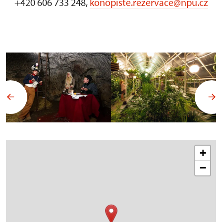
+420 606 733 248,
konopiste.rezervace@npu.cz
+
−