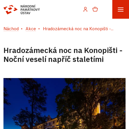
Náchod
Akce
Hradozámecká noc na Konopišti -...
Hradozámecká noc na Konopišti -
Noční veselí napříč staletími