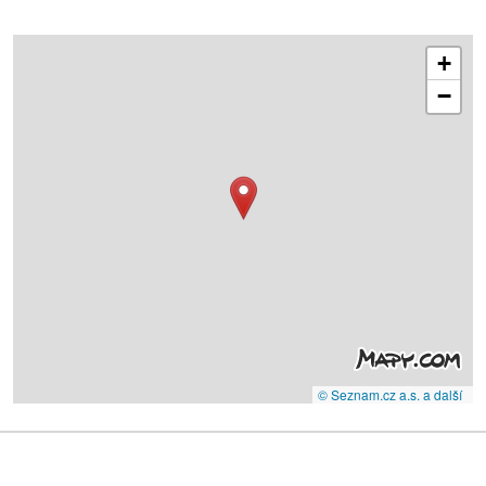
+
−
© Seznam.cz a.s. a další