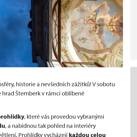
féry, historie a nevšedních zážitků! V sobotu
e hrad Šternberk v rámci oblíbené
prohlídky
, které vás provedou vybranými
du
, a nabídnou tak pohled na interiéry
tlení. Prohlídky vycházejí
každou celou