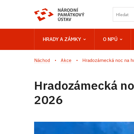
HRADY A ZÁMKY
O NPÚ
Náchod
Akce
Hradozámecká noc na hr
Hradozámecká noc
2026