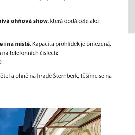
bivá ohňová show
, která dodá celé akci
e i na místě
. Kapacita prohlídek je omezená,
m
na telefonních číslech:
9
 světel a ohně na hradě Šternberk. Těšíme se na