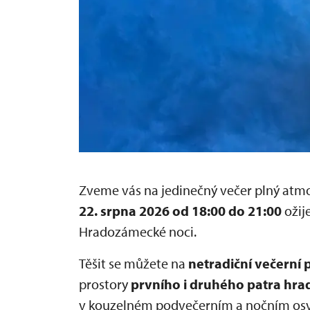
Zveme vás na jedinečný večer plný atmos
22. srpna 2026 od 18:00 do 21:00
ožij
Hradozámecké noci.
Těšit se můžete na
netradiční večerní 
prostory
prvního i druhého patra hra
v kouzelném podvečerním a nočním osvě