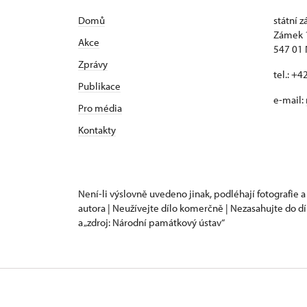
Domů
státní 
Zámek 
Akce
547 01
Zprávy
tel.: +
Publikace
e-mail:
Pro média
Kontakty
Není-li výslovně uvedeno jinak, podléhají fotografie a
autora | Neužívejte dílo komerčně | Nezasahujte do dí
a „zdroj: Národní památkový ústav“