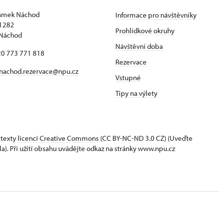
zámek Náchod
Informace pro návštěvníky
1282
Prohlídkové okruhy
 Náchod
Návštěvní doba
420 773 771 818
Rezervace
nachod.rezervace@npu.cz
Vstupné
Tipy na výlety
 texty
licenci Creative Commons
(CC BY-NC-ND 3.0 CZ) (Uveďte
la). Při užití obsahu uvádějte odkaz na stránky www.npu.cz