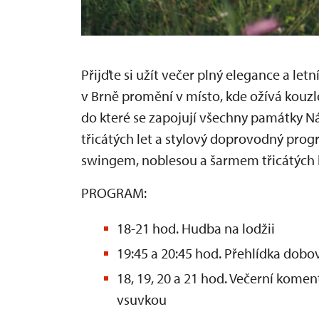
Přijďte si užít večer plný elegance a letn
v Brně promění v místo, kde ožívá kouzl
do které se zapojují všechny památky 
třicátých let a stylový doprovodný progr
swingem, noblesou a šarmem třicátých l
PROGRAM:
18-21 hod. Hudba na lodžii
19:45 a 20:45 hod. Přehlídka dobo
18, 19, 20 a 21 hod. Večerní komen
vsuvkou