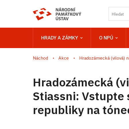
HRADY A ZÁMKY
O NPÚ
Náchod
Akce
Hradozámecká (vilová) noc
Hradozámecká (vil
Stiassni: Vstupte 
republiky na tóne