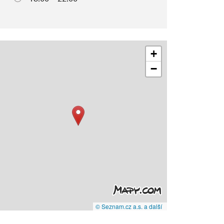
+
−
© Seznam.cz a.s. a další