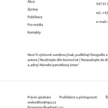
Akce
547 01
Zprávy
tel.: +
Publikace
e-mail:
Pro média
Kontakty
Není-li výslovně uvedeno jinak, podléhají fotografie a
autora | Neužívejte dílo komerčně | Nezasahujte do dí
a „zdroj: Národní památkový ústav“
Právní ujednání
Prohlášení o přístupnosti
Ř
webeditor@npu.cz
Provozuje BluePool s.r.o.