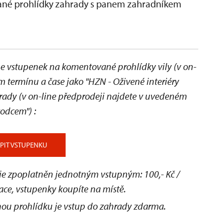
vané prohlídky zahrady s panem zahradníkem
 vstupenek na komentované prohlídky vily (v on-
 termínu a čase jako "HZN - Oživené interiéry
hrady
(v on-line předprodeji najdete v uvedeném
ůvodcem")
:
PIT VSTUPENKU
 je zpoplatněn jednotným vstupným: 100,- Kč /
ace, vstupenky koupíte na místě.
ou prohlídku je vstup do zahrady zdarma.