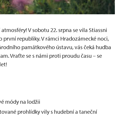
í atmosféry! V sobotu 22. srpna se vila Stiassni
o první republiky. V rámci Hradozámecké noci,
Národního památkového ústavu, vás čeká hudba
am. Vraťte se s námi proti proudu času – se
et!
vé módy na lodžii
tované prohlídky vily s hudební a taneční