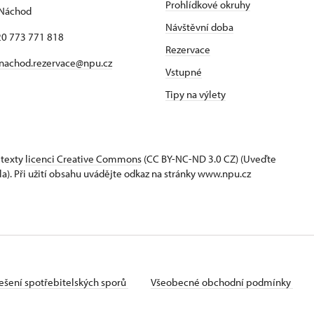
Prohlídkové okruhy
 Náchod
Návštěvní doba
420 773 771 818
Rezervace
nachod.rezervace@npu.cz
Vstupné
Tipy na výlety
 texty
licenci Creative Commons
(CC BY-NC-ND 3.0 CZ) (Uveďte
la). Při užití obsahu uvádějte odkaz na stránky www.npu.cz
ešení spotřebitelských sporů
Všeobecné obchodní podmínky