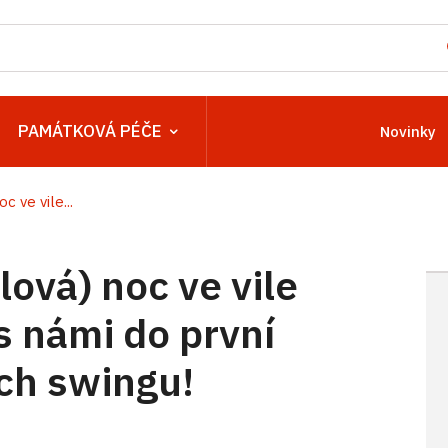
PAMÁTKOVÁ PÉČE
Novinky
 ve vile...
ová) noc ve vile
s námi do první
ch swingu!