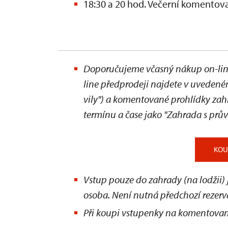
18:30 a 20 hod. Večerní komento
Doporučujeme včasný nákup on-line
line předprodeji najdete v uvedeném
vily") a komentované prohlídky za
termínu a čase jako "Zahrada s pr
KOU
Vstup pouze do zahrady (na lodžii)
osoba. Není nutná předchozí rezerv
Při koupi vstupenky na komentovan