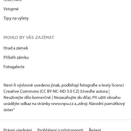
Vstupné
Tipy na výlety
MOHLO BY VÁS ZAJÍMAT
Hrad a zámek
Příběh zámku
Fotogalerie
Není-li výslovně uvedeno jinak, podléhají fotografie a texty
licenci
Creative Commons
(CC BY-NC-ND 3.0 CZ) (Uveďte autora |
Neužívejte dílo komerčně | Nezasahujte do díla). Při užití obsahu
uvádějte odkaz na stránky www.npu.cz a „zdroj: Národní památkový
ústav“
Právní ujednání
Prohlášení o přístupnosti
Řešení