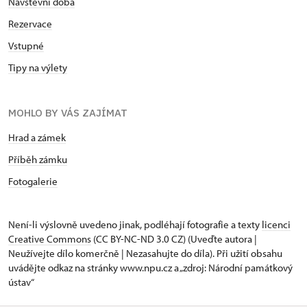
Návštěvní doba
Rezervace
Vstupné
Tipy na výlety
MOHLO BY VÁS ZAJÍMAT
Hrad a zámek
Příběh zámku
Fotogalerie
Není-li výslovně uvedeno jinak, podléhají fotografie a texty
licenci
Creative Commons
(CC BY-NC-ND 3.0 CZ) (Uveďte autora |
Neužívejte dílo komerčně | Nezasahujte do díla). Při užití obsahu
uvádějte odkaz na stránky www.npu.cz a „zdroj: Národní památkový
ústav“