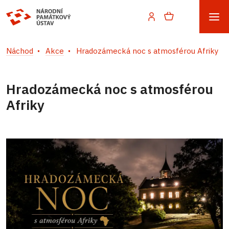
Náchod
Akce
Hradozámecká noc s atmosférou Afriky
Hradozámecká noc s atmosférou
Afriky