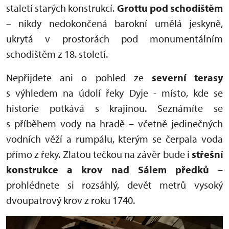
staletí starých konstrukcí.
Grottu pod schodištěm
– nikdy nedokončená barokní umělá jeskyně,
ukrytá v prostorách pod monumentálním
schodištěm z 18. století.
Nepřijdete ani o pohled ze
severní terasy
s výhledem na údolí řeky Dyje - místo, kde se
historie potkává s krajinou. Seznámíte se
s příběhem vody na hradě – včetně jedinečných
vodních věží a rumpálu, kterým se čerpala voda
přímo z řeky. Zlatou tečkou na závěr bude i
s
třešní
konstrukce a krov nad Sálem předků
–
prohlédnete si rozsáhlý, devět metrů vysoký
dvoupatrový krov z roku 1740.