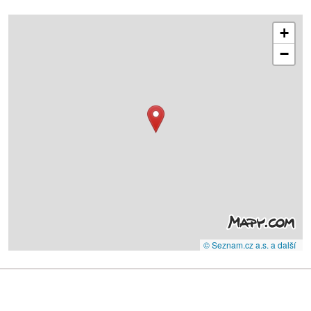
+
−
© Seznam.cz a.s. a další