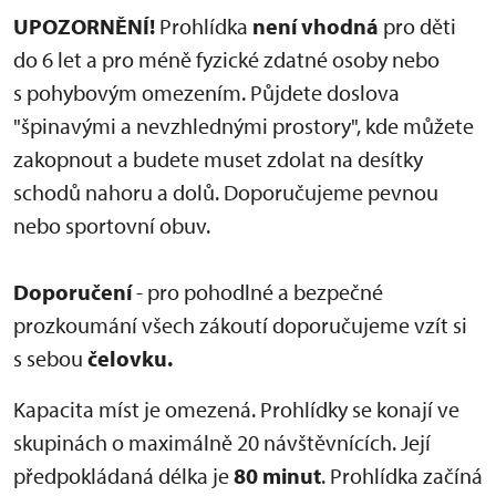
UPOZORNĚNÍ!
Prohlídka
není vhodná
pro děti
do 6 let a pro méně fyzické zdatné osoby nebo
s pohybovým omezením. Půjdete doslova
"špinavými a nevzhlednými prostory", kde můžete
zakopnout a budete muset zdolat na desítky
schodů nahoru a dolů. Doporučujeme pevnou
nebo sportovní obuv.
Doporučení
- pro pohodlné a bezpečné
prozkoumání všech zákoutí doporučujeme vzít si
s sebou
čelovku.
Kapacita míst je omezená. Prohlídky se konají ve
skupinách o maximálně 20 návštěvnících. Její
předpokládaná délka je
80 minut
. Prohlídka začíná