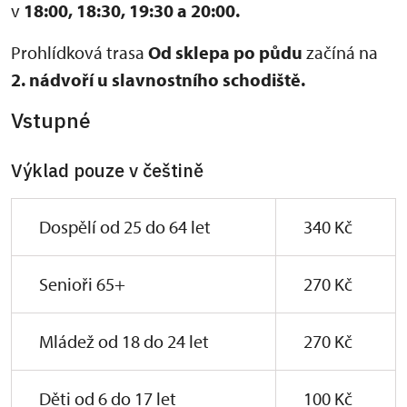
v
18:00,
18:30, 19:30 a 20:00.
Prohlídková trasa
Od sklepa po půdu
začíná na
2. nádvoří u slavnostního schodiště.
Vstupné
Výklad pouze v češtině
Dospělí od 25 do 64 let
340 Kč
Senioři 65+
270 Kč
Mládež od 18 do 24 let
270 Kč
Děti od 6 do 17 let
100 Kč