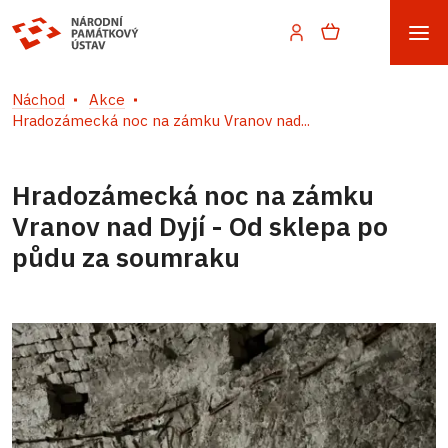
Náchod
Akce
Hradozámecká noc na zámku Vranov nad...
Hradozámecká noc na zámku
Vranov nad Dyjí - Od sklepa po
půdu za soumraku