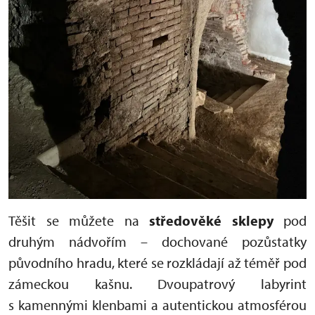
Těšit se můžete na
s
tředověké sklepy
pod
druhým nádvořím – dochované pozůstatky
původního hradu, které se rozkládají až téměř pod
zámeckou kašnu. Dvoupatrový labyrint
s kamennými klenbami a autentickou atmosférou