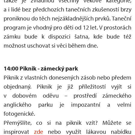
takže je zvládnou všechny věkové kategorie,
a i lidé bez předchozích tanečních zkušeností brzy
proniknou do těch nejzákladnějších prvků. Taneční
program je vhodný pro děti od 12 let. V prostorách
zámku bude k dispozici šatna, kde bude též
možnost uschovat si věci během dne.
14:00 Piknik - zámecký park
Piknik z vlastních donesených zásob nebo předem
objednaný. Piknik je již příležitostí vyjít si
v dobovém oděvu – prostředí zámeckého
anglického parku je impozantní a velmi
fotogenické.
Přemýšlíte, co si na piknik vzít? Můžete se
inspirovat
zde
nebo využít lákavou nabídku