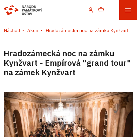
Náchod
Akce
Hradozámecká noc na zámku Kynžvart...
Hradozámecká noc na zámku
Kynžvart - Empírová "grand tour"
na zámek Kynžvart