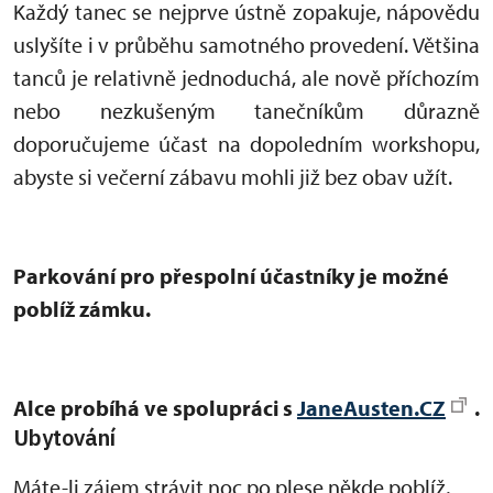
Každý tanec se nejprve ústně zopakuje, nápovědu
uslyšíte i v průběhu samotného provedení. Většina
tanců je relativně jednoduchá, ale nově příchozím
nebo nezkušeným tanečníkům důrazně
doporučujeme účast na dopoledním workshopu,
abyste si večerní zábavu mohli již bez obav užít.
Parkování pro přespolní účastníky je možné
poblíž zámku.
Alce probíhá ve spolupráci s
JaneAusten.CZ
.
Ubytování
Máte-li zájem strávit noc po plese někde poblíž,