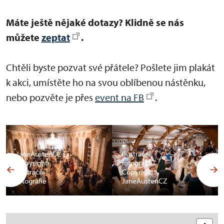
Máte ještě nějaké dotazy? Klidně se nás
můžete
zeptat
.
Chtěli byste pozvat své přátele? Pošlete jim plakát
k akci, umístěte ho na svou oblíbenou nástěnku,
nebo pozvěte je přes
event na FB
.
JaneAustenCZ
Ilustrační
Copyright:
fotografie
Ilustrační
Copyright:
fotografie
JaneAustenCZ