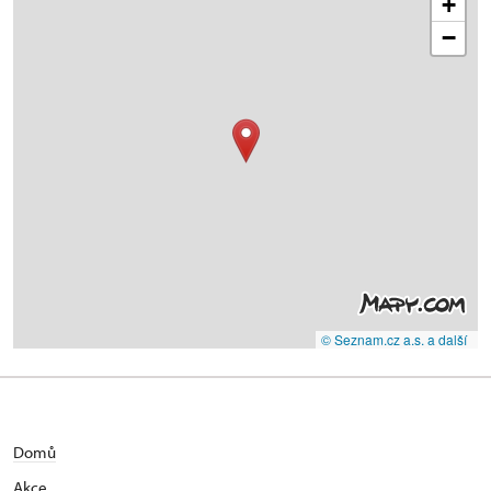
+
−
© Seznam.cz a.s. a další
Domů
Akce