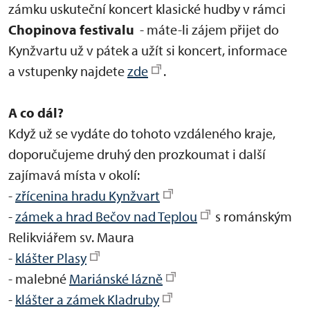
zámku uskuteční koncert klasické hudby v rámci
Chopinova festivalu
- máte-li zájem přijet do
Kynžvartu už v pátek a užít si koncert, informace
a vstupenky najdete
zde
.
A co dál?
Když už se vydáte do tohoto vzdáleného kraje,
doporučujeme druhý den prozkoumat i další
zajímavá místa v okolí:
-
zřícenina hradu Kynžvart
-
zámek a hrad Bečov nad Teplou
s románským
Relikviářem sv. Maura
-
klášter Plasy
- malebné
Mariánské lázně
-
klášter a zámek Kladruby