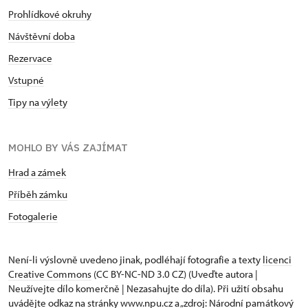
Prohlídkové okruhy
Návštěvní doba
Rezervace
Vstupné
Tipy na výlety
MOHLO BY VÁS ZAJÍMAT
Hrad a zámek
Příběh zámku
Fotogalerie
Není-li výslovně uvedeno jinak, podléhají fotografie a texty
licenci
Creative Commons
(CC BY-NC-ND 3.0 CZ) (Uveďte autora |
Neužívejte dílo komerčně | Nezasahujte do díla). Při užití obsahu
uvádějte odkaz na stránky www.npu.cz a „zdroj: Národní památkový