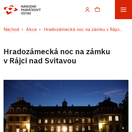
Náchod
Akce
Hradozámecká noc na zámku v Rájci...
Hradozámecká noc na zámku
v Rájci nad Svitavou