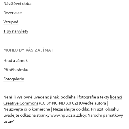
Návštěvní doba
Rezervace
Vstupné
Tipy na výlety
MOHLO BY VÁS ZAJÍMAT
Hrad a zámek
Příběh zámku
Fotogalerie
Není-li výslovně uvedeno jinak, podléhají fotografie a texty
licenci
Creative Commons
(CC BY-NC-ND 3.0 CZ) (Uveďte autora |
Neužívejte dílo komerčně | Nezasahujte do díla). Při užití obsahu
uvádějte odkaz na stránky www.npu.cz a „zdroj: Národní památkový
ústav“