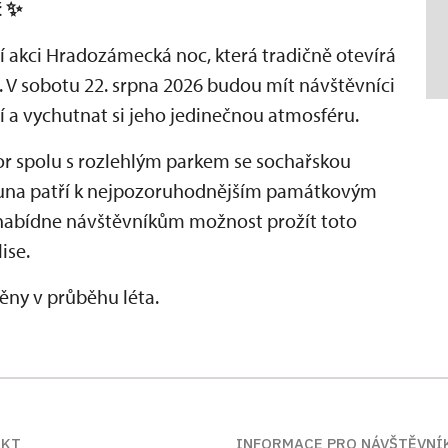
č
✨
tní akci Hradozámecká noc, která tradičně otevírá
. V sobotu 22. srpna 2026 budou mít návštěvníci
 a vychutnat si jeho jedinečnou atmosféru.
r spolu s rozlehlým parkem se sochařskou
auna patří k nejpozoruhodnějším památkovým
nabídne návštěvníkům možnost prožít toto
ise.
ny v průběhu léta.
AKT
INFORMACE PRO NÁVŠTĚVNÍ