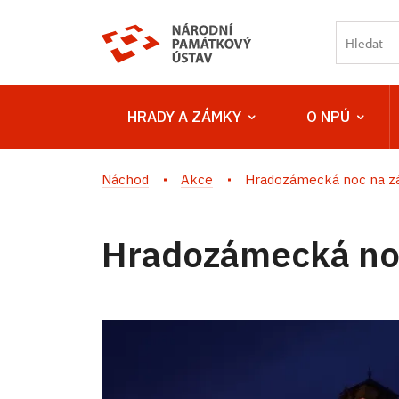
HRADY A ZÁMKY
O NPÚ
Náchod
Akce
Hradozámecká noc na z
Hradozámecká no