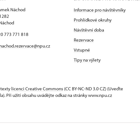
zámek Náchod
Informace pro návštěvníky
1282
Prohlídkové okruhy
 Náchod
Návštěvní doba
420 773 771 818
Rezervace
nachod.rezervace@npu.cz
Vstupné
Tipy na výlety
 texty
licenci Creative Commons
(CC BY-NC-ND 3.0 CZ) (Uveďte
la). Při užití obsahu uvádějte odkaz na stránky www.npu.cz