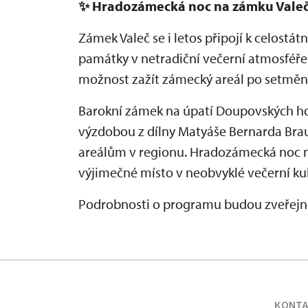
✨
Hradozámecká noc na zámku Vale
Zámek Valeč se i letos připojí k celostá
památky v netradiční večerní atmosféře
možnost zažít zámecký areál po setmění
Barokní zámek na úpatí Doupovských ho
výzdobou z dílny Matyáše Bernarda Br
areálům v regionu. Hradozámecká noc 
výjimečné místo v neobvyklé večerní kul
Podrobnosti o programu budou zveřejně
KONT