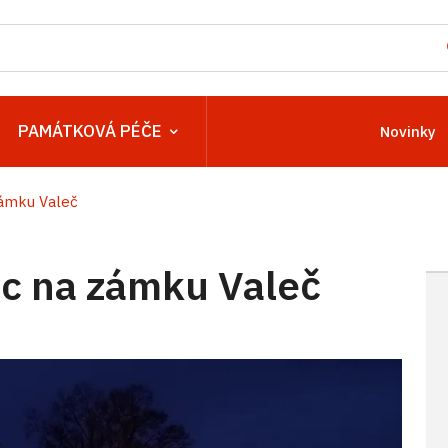
PAMÁTKOVÁ PÉČE
Novinky
ámku Valeč
c na zámku Valeč