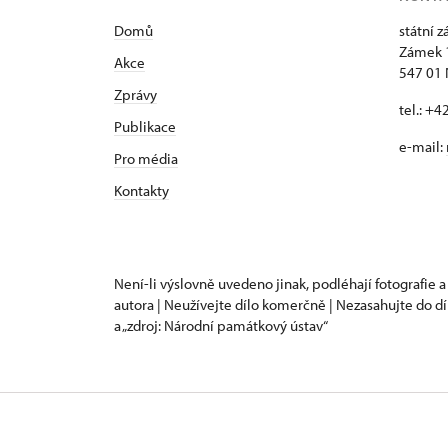
Domů
státní 
Zámek 
Akce
547 01
Zprávy
tel.: +
Publikace
e-mail:
Pro média
Kontakty
Není-li výslovně uvedeno jinak, podléhají fotografie a
autora | Neužívejte dílo komerčně | Nezasahujte do dí
a „zdroj: Národní památkový ústav“