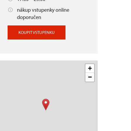
nákup vstupenky online
doporučen
KOUPIT VSTUPENKU
+
−