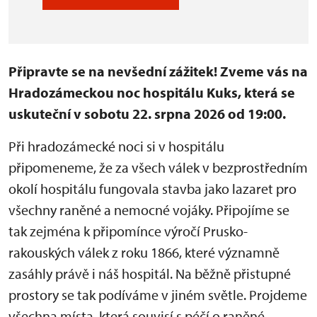
Připravte se na nevšední zážitek! Zveme vás na
Hradozámeckou noc hospitálu Kuks, která se
uskuteční v sobotu 22. srpna 2026 od 19:00.
Při hradozámecké noci si v hospitálu
připomeneme, že za všech válek v bezprostředním
okolí hospitálu fungovala stavba jako lazaret pro
všechny raněné a nemocné vojáky. Připojíme se
tak zejména k připomínce výročí Prusko-
rakouských válek z roku 1866, které významně
zasáhly právě i náš hospitál. Na běžně přistupné
prostory se tak podíváme v jiném světle. Projdeme
všechna místa, která souvisí s péčí o raněné