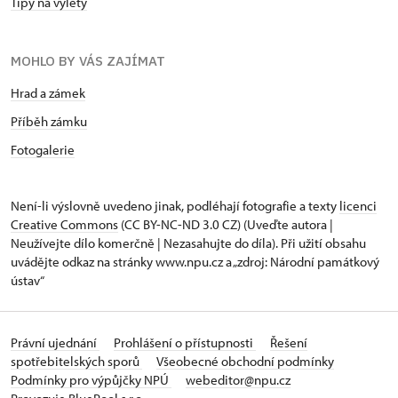
Tipy na výlety
MOHLO BY VÁS ZAJÍMAT
Hrad a zámek
Příběh zámku
Fotogalerie
Není-li výslovně uvedeno jinak, podléhají fotografie a texty
licenci
Creative Commons
(CC BY-NC-ND 3.0 CZ) (Uveďte autora |
Neužívejte dílo komerčně | Nezasahujte do díla). Při užití obsahu
uvádějte odkaz na stránky www.npu.cz a „zdroj: Národní památkový
ústav“
Právní ujednání
Prohlášení o přístupnosti
Řešení
spotřebitelských sporů
Všeobecné obchodní podmínky
Podmínky pro výpůjčky NPÚ
webeditor@npu.cz