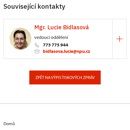
Související kontakty
Mgr. Lucie Bidlasová
vedoucí oddělení
773 775 944
bidlasova.lucie@npu.cz
ÚPS na Sychrově
Zámecký park 1/, Slatiňany
ZPĚT NA VÝPIS TISKOVÝCH ZPRÁV
Domů