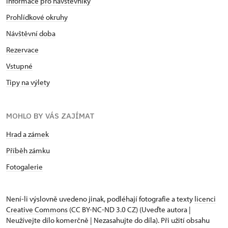
Informace pro návštěvníky
Prohlídkové okruhy
Návštěvní doba
Rezervace
Vstupné
Tipy na výlety
MOHLO BY VÁS ZAJÍMAT
Hrad a zámek
Příběh zámku
Fotogalerie
Není-li výslovně uvedeno jinak, podléhají fotografie a texty
licenci
Creative Commons
(CC BY-NC-ND 3.0 CZ) (Uveďte autora |
Neužívejte dílo komerčně | Nezasahujte do díla). Při užití obsahu