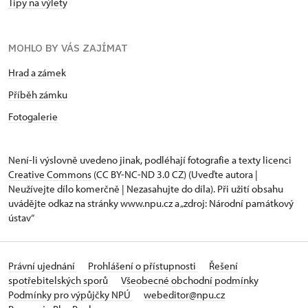
Tipy na výlety
MOHLO BY VÁS ZAJÍMAT
Hrad a zámek
Příběh zámku
Fotogalerie
Není-li výslovně uvedeno jinak, podléhají fotografie a texty
licenci
Creative Commons
(CC BY-NC-ND 3.0 CZ) (Uveďte autora |
Neužívejte dílo komerčně | Nezasahujte do díla). Při užití obsahu
uvádějte odkaz na stránky www.npu.cz a „zdroj: Národní památkový
ústav“
Právní ujednání
Prohlášení o přístupnosti
Řešení
spotřebitelských sporů
Všeobecné obchodní podmínky
Podmínky pro výpůjčky NPÚ
webeditor@npu.cz